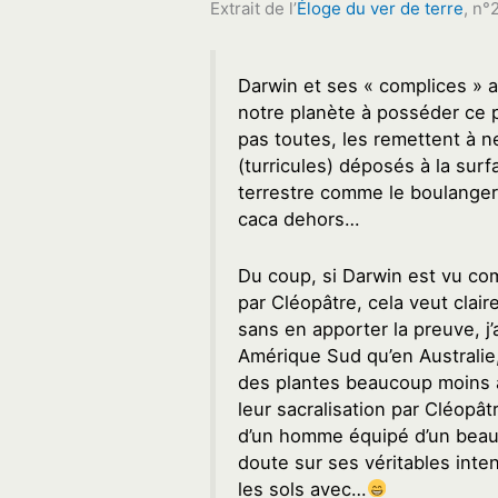
Extrait de l’
Éloge du ver de terre
, n°
Darwin et ses « complices » a
notre planète à posséder ce 
pas toutes, les remettent à n
(turricules) déposés à la surfa
terrestre comme le boulanger 
caca dehors…
Du coup, si Darwin est vu co
par Cléopâtre, cela veut clair
sans en apporter la preuve, j’
Amérique Sud qu’en Australie
des plantes beaucoup moins ar
leur sacralisation par Cléopâtr
d’un homme équipé d’un beau 
doute sur ses véritables intent
les sols avec…