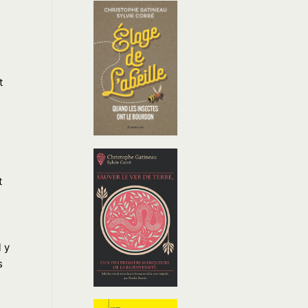
t
t
 y
s