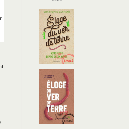
s
r
nt
s