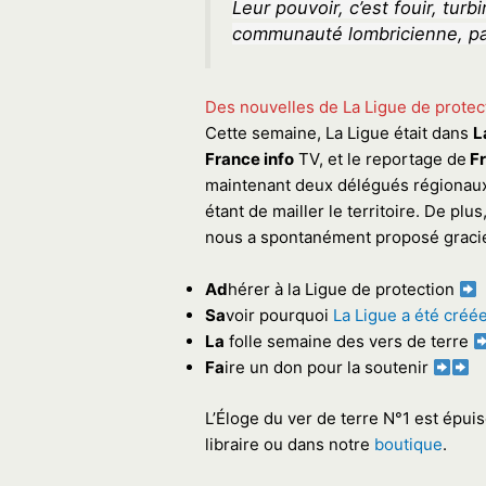
Leur pouvoir, c’est fouir, turbi
communauté lombricienne, pa
Des nouvelles de La Ligue de protec
Cette semaine, La Ligue était dans
L
France info
TV, et le reportage de
Fr
maintenant deux délégués régionaux : 
étant de mailler le territoire. De plu
nous a spontanément proposé graci
Ad
hérer à la Ligue de protection
Sa
voir pourquoi
La Ligue a été créé
La
folle semaine des vers de terre
Fa
ire un don pour la soutenir
L’Éloge du ver de terre N°1 est épuisé
libraire ou dans notre
boutique
.