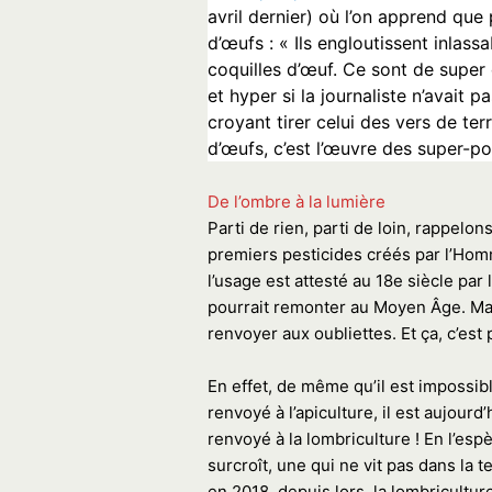
avril dernier) où l’on apprend que 
d’œufs : « Ils engloutissent inlass
coquilles d’œuf. Ce sont de super
et hyper si la journaliste n’avait p
croyant tirer celui des vers de ter
d’œufs, c’est l’œuvre des super-po
De l’ombre à la lumière
Parti de rien, parti de loin, rappelo
premiers pesticides créés par l’Homm
l’usage est attesté au 18e siècle par
pourrait remonter au Moyen Âge. Mais
renvoyer aux oubliettes. Et ça, c’es
En effet, de même qu’il est impossibl
renvoyé à l’apiculture, il est aujour
renvoyé à la lombriculture ! En l’espè
surcroît, une qui ne vit pas dans la t
en 2018, depuis lors, la lombricultu