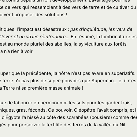
e de vers qui ressemblent à des vers de terre et de cultiver du
doivent proposer des solutions !
itiques, l’impact est désastreux :
pas d’inquiétude, les vers de
élever et on va les réintroduire
… En résumé, la lombriculture es
est au monde pluriel des abeilles, la sylviculture aux forêts
 n’a rien à voir.
per que la précédente, la nôtre n’est pas avare en superlatifs.
e terre n’a pas plus de super-pouvoirs que Superman… et il n’es
 la Terre ni sa première masse animale !
ique de labourer en permanence les sols pour les garder frais,
iques, gras, féconds. Ce pouvoir, Cléopâtre l’avait compris, et il
e d’Égypte l’a hissé au côté des scarabées (bousiers) comme de
égés pour préserver la fertilité des terres de la vallée du Nil.