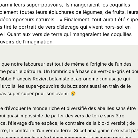
parmi leurs super-pouvoirs, ils mangeraient les coquilles
ablement toutes leurs épluchures de légumes, de fruits, leur
 décomposeurs naturels… » Finalement, tout aurait été supe
as tiré le portrait de vers d’élevage qui vivent hors-sol en
re ! Quant aux vers de terre qui mangeraient les coquilles
uvoirs de l’imagination.
ns que notre laboureur est tout de même à l’origine de l’un des
e pour le détruire. Un lombricide à base de vert-de-gris et do
 l’abbé François Rozier, botaniste et agronome ; un usage qui
 voilà, les super-pouvoirs du buzz sont aussi en train de le
t pas super super pour son avenir
e d’évoquer le monde riche et diversifié des abeilles sans être
d’hui quasi impossible de parler des vers de terre sans être
ce, l’élevage d’une espèce, le contraire de la bio-diversité ; de
erre, le contraire d’un ver de terre. Si cet amalgame n’existait pa
re a connu depuis un fort développement. L’avantage pour les