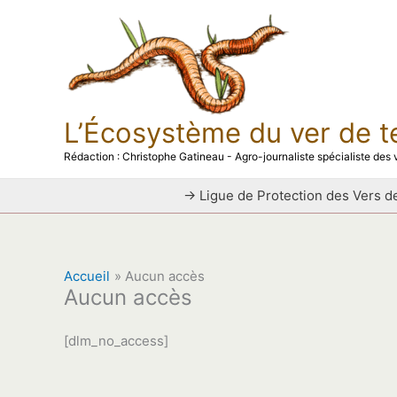
Aller
au
contenu
L’Écosystème du ver de t
Rédaction : Christophe Gatineau - Agro-journaliste spécialiste des v
→ Ligue de Protection des Vers de
Accueil
Aucun accès
Aucun accès
[dlm_no_access]