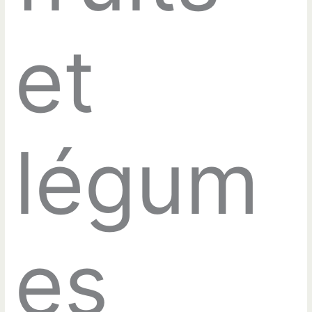
et
légum
es