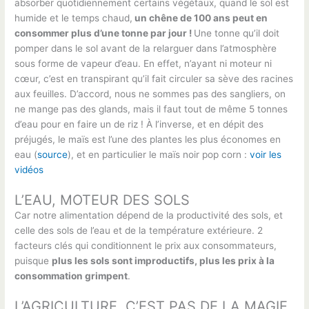
absorber quotidiennement certains végétaux, quand le sol est
humide et le temps chaud,
un chêne de 100 ans peut en
consommer plus d’une tonne par jour !
Une tonne qu’il doit
pomper dans le sol avant de la relarguer dans l’atmosphère
sous forme de vapeur d’eau. En effet, n’ayant ni moteur ni
cœur, c’est en transpirant qu’il fait circuler sa sève des racines
aux feuilles. D’accord, nous ne sommes pas des sangliers, on
ne mange pas des glands, mais il faut tout de même 5 tonnes
d’eau pour en faire un de riz ! À l’inverse, et en dépit des
préjugés, le maïs est l’une des plantes les plus économes en
eau (
source
), et en particulier le maïs noir pop corn :
voir les
vidéos
L’EAU, MOTEUR DES SOLS
Car notre alimentation dépend de la productivité des sols, et
celle des sols de l’eau et de la température extérieure. 2
facteurs clés qui conditionnent le prix aux consommateurs,
puisque
plus les sols sont improductifs, plus les prix à la
consommation grimpent
.
L’AGRICULTURE, C’EST PAS DE LA MAGIE