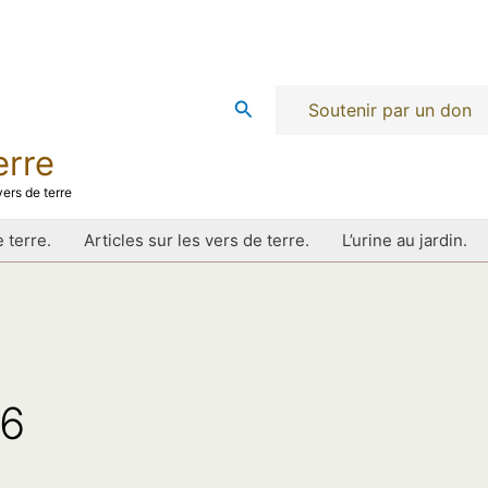
Rechercher
Soutenir par un don
erre
ers de terre
 terre.
Articles sur les vers de terre.
L’urine au jardin.
26