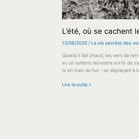
L’été, où se cachent l
13/06/2026
/
La vie secrète des ve
Quand il fait chaud, les vers de terr
vu un lombric terrestre sortir de sa
ni en train de fuir ; se déplaçant à 
L’été,
Lire la suite »
où
se
cachent
les
vers
de
terre