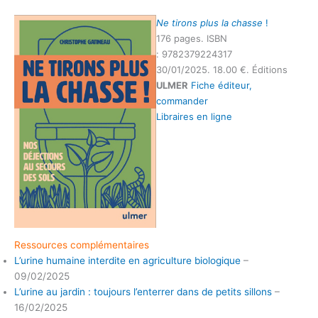
Ne tirons plus la chasse
!
176 pages. ISBN
: 9782379224317
30/01/2025. 18.00 €. Éditions
ULMER
Fiche éditeur,
commander
Libraires en ligne
Ressources complémentaires
L’urine humaine interdite en agriculture biologique
–
09/02/2025
L’urine au jardin : toujours l’enterrer dans de petits sillons
–
16/02/2025