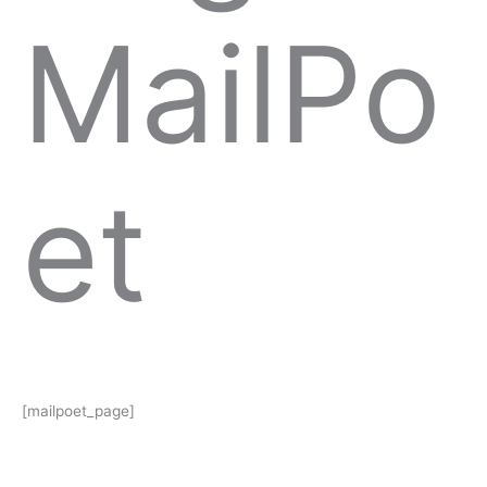
MailPo
et
[mailpoet_page]