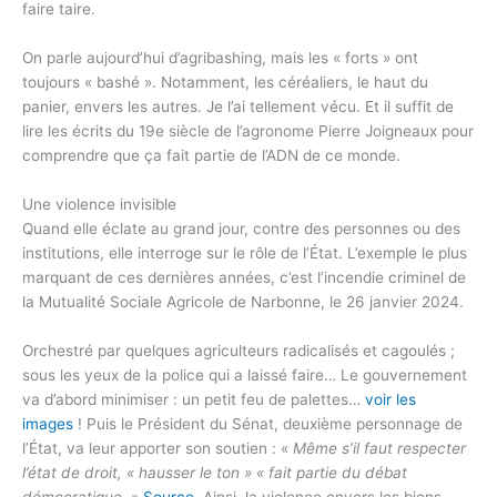
faire taire.
On parle aujourd’hui d’agribashing, mais les « forts » ont
toujours « bashé ». Notamment, les céréaliers, le haut du
panier, envers les autres. Je l’ai tellement vécu. Et il suffit de
lire les écrits du 19e siècle de l’agronome Pierre Joigneaux pour
comprendre que ça fait partie de l’ADN de ce monde.
Une violence invisible
Quand elle éclate au grand jour, contre des personnes ou des
institutions, elle interroge sur le rôle de l’État. L’exemple le plus
marquant de ces dernières années, c’est l’incendie criminel de
la Mutualité Sociale Agricole de Narbonne, le 26 janvier 2024.
Orchestré par quelques agriculteurs radicalisés et cagoulés ;
sous les yeux de la police qui a laissé faire… Le gouvernement
va d’abord minimiser : un petit feu de palettes…
voir les
images
! Puis le Président du Sénat, deuxième personnage de
l’État, va leur apporter son soutien : «
Même s’il faut respecter
l’état de droit, « hausser le ton » « fait partie du débat
démocratique.
»
Source
. Ainsi, la violence envers les biens