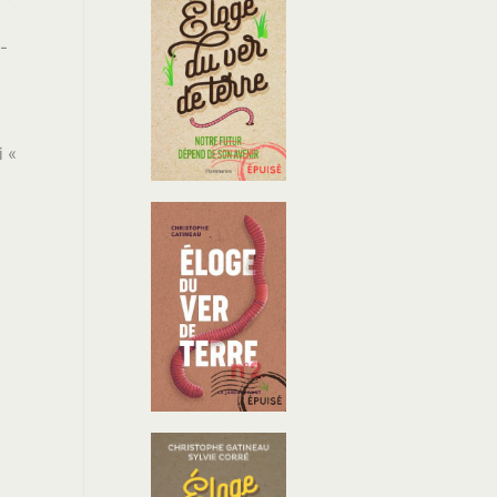
-
i «