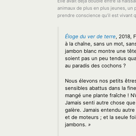
Elle avait déjà doublé entre la nai
animaux de plus en plus jeunes, un p
prendre conscience qu’il est vivant qu
Éloge du ver de terre
, 2018, 
à la chaîne, sans un mot, san
jambon blanc montre une tête 
soient pas un peu tendus quan
au paradis des cochons ?
Nous élevons nos petits êtres
sensibles abattus dans la fine
mangé une plante fraîche ! N’
Jamais senti autre chose que 
galère. Jamais entendu autre
et de moteurs ; et la seule fois 
jambons.
»