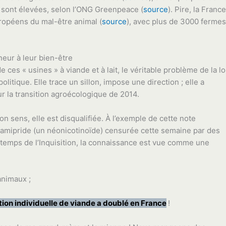
y sont élevées, selon l’ONG Greenpeace (
source
). Pire, la France
ropéens du mal-être animal (
source
), avec plus de 3000 fermes
neur à leur bien-être
es « usines » à viande et à lait, le véritable problème de la lo
litique. Elle trace un sillon, impose une direction ; elle a
sur la transition agroécologique de 2014.
n sens, elle est disqualifiée. À l’exemple de cette note
étamipride (un néonicotinoïde) censurée cette semaine par des
temps de l’Inquisition, la connaissance est vue comme une
nimaux ;
on individuelle de viande a doublé en France
!