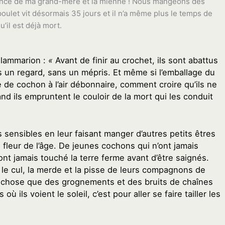
ssance de ma grand-mère et la mienne ! Nous mangeons des
oulet vit désormais 35 jours et il n’a même plus le temps de
’il est déjà mort.
Flammarion :
«
Avant de finir au crochet, ils sont abattus
s un regard, sans un mépris. Et même si l’emballage du
de cochon à l’air débonnaire, comment croire qu’ils ne
d ils empruntent le couloir de la mort qui les conduit
 sensibles en leur faisant manger d’autres petits êtres
 fleur de l’âge. De jeunes cochons qui n’ont jamais
ont jamais touché la terre ferme avant d’être saignés.
le cul, la merde et la pisse de leurs compagnons de
 chose que des grognements et des bruits de chaînes
où ils voient le soleil, c’est pour aller se faire tailler les