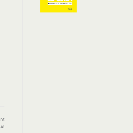
ont
lus