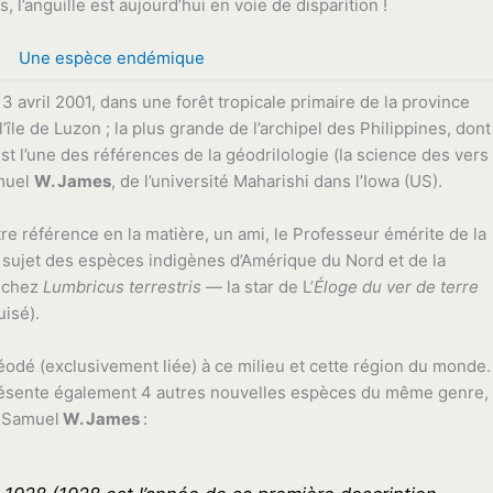
, l’anguille est aujourd’hui en voie de disparition !
Une espèce endémique
3 avril 2001, dans une forêt tropicale primaire de la province
l’île de Luzon ; la plus grande de l’archipel des Philippines, dont
st l’une des références de la géodrilologie (la science des vers
amuel
W. James
, de l’université Maharishi dans l’Iowa (US).
tre référence en la matière, un ami, le Professeur émérite de la
au sujet des espèces indigènes d’Amérique du Nord et de la
s chez
Lumbricus terrestris
— la star de L’
Éloge du ver de terre
isé).
éodé (exclusivement liée) à ce milieu et cette région du monde.
présente également 4 autres nouvelles espèces du même genre,
. Samuel
W. James
: