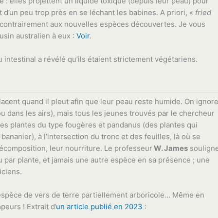
: elles projettent un liquide toxique (depuis leur peau) pour
 d’un peu trop près en se léchant les babines. A priori, «
fried
, contrairement aux nouvelles espèces découvertes. Je vous
usin australien à eux :
Voir
.
u intestinal a révélé qu’ils étaient strictement végétariens.
éplacent quand il pleut afin que leur peau reste humide. On ignor
(ou dans les airs), mais tous les jeunes trouvés par le chercheur
des plantes du type fougères et pandanus (des plantes qui
nanier), à l’intersection du tronc et des feuilles, là où se
écomposition, leur nourriture. Le professeur
W. James
soulign
au par plante, et jamais une autre espèce en sa présence ; une
iciens.
e espèce de vers de terre partiellement arboricole… Même en
eurs ! Extrait d’
un article publié en 2023
: