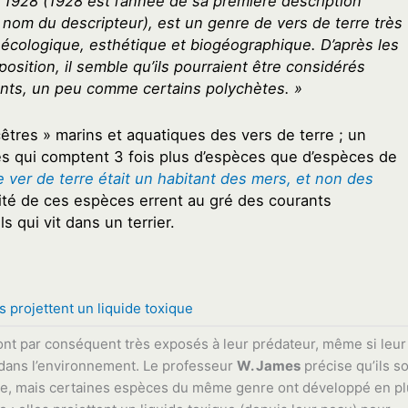
 1928 (1928 est l’année de sa première description
e nom du descripteur), est un genre de vers de terre très
 écologique, esthétique et biogéographique. D’après les
position, il semble qu’ils pourraient être considérés
nts, un peu comme certains polychètes. »
êtres » marins et aquatiques des vers de terre ; un
 qui comptent 3 fois plus d’espèces que d’espèces de
 le ver de terre était un habitant des mers, et non des
rité de ces espèces errent au gré des courants
s qui vit dans un terrier.
ls projettent un liquide toxique
 sont par conséquent très exposés à leur prédateur, même si leur
 dans l’environnement. Le professeur
W. James
précise qu’ils s
llage, mais certaines espèces du même genre ont développé en p