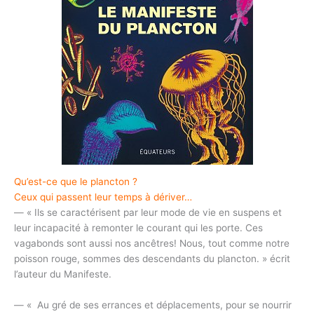
Qu’est-ce que le plancton ?
Ceux qui passent leur temps à dériver…
— « Ils se caractérisent par leur mode de vie en suspens et
leur incapacité à remonter le courant qui les porte. Ces
vagabonds sont aussi nos ancêtres! Nous, tout comme notre
poisson rouge, sommes des descendants du plancton. » écrit
l’auteur du Manifeste.
— « Au gré de ses errances et déplacements, pour se nourrir