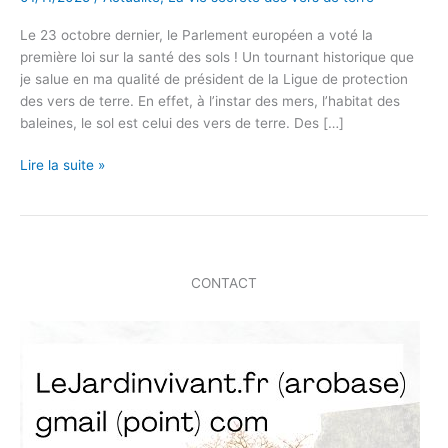
Le 23 octobre dernier, le Parlement européen a voté la
première loi sur la santé des sols ! Un tournant historique que
je salue en ma qualité de président de la Ligue de protection
des vers de terre. En effet, à l’instar des mers, l’habitat des
baleines, le sol est celui des vers de terre. Des […]
Feu
Lire la suite »
vert
européen
pour
préserver
l’habitat
CONTACT
des
vers
de
terre