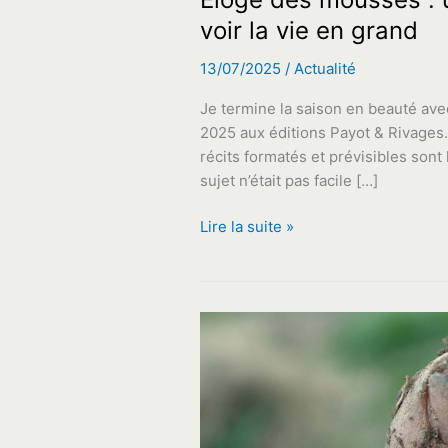
voir la vie en grand
13/07/2025
/
Actualité
Je termine la saison en beauté ave
2025 aux éditions Payot & Rivages. 
récits formatés et prévisibles sont 
sujet n’était pas facile […]
Éloge
Lire la suite »
des
mousses
:
un
petit
livre
savant
et
poétique