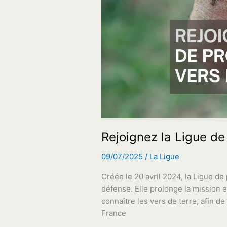
pour
voir
la
vie
en
grand
Rejoignez la Ligue de
09/07/2025
/
La Ligue
Créée le 20 avril 2024, la Ligue de
défense. Elle prolonge la mission e
connaître les vers de terre, afin de
France