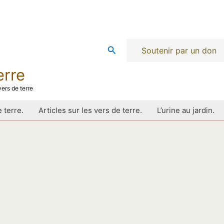
Rechercher
Soutenir par un don
erre
ers de terre
 terre.
Articles sur les vers de terre.
L’urine au jardin.
5