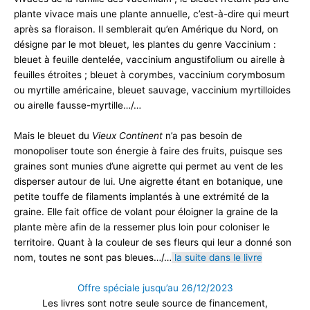
plante vivace mais une plante annuelle, c’est-à-dire qui meurt
après sa floraison. Il semblerait qu’en Amérique du Nord, on
désigne par le mot bleuet, les plantes du genre Vaccinium :
bleuet à feuille dentelée, vaccinium angustifolium ou airelle à
feuilles étroites ; bleuet à corymbes, vaccinium corymbosum
ou myrtille américaine, bleuet sauvage, vaccinium myrtilloides
ou airelle fausse-myrtille…/…
Mais le bleuet du
Vieux Continent
n’a pas besoin de
monopoliser toute son énergie à faire des fruits, puisque ses
graines sont munies d’une aigrette qui permet au vent de les
disperser autour de lui. Une aigrette étant en botanique, une
petite touffe de filaments implantés à une extrémité de la
graine. Elle fait office de volant pour éloigner la graine de la
plante mère afin de la ressemer plus loin pour coloniser le
territoire. Quant à la couleur de ses fleurs qui leur a donné son
nom, toutes ne sont pas bleues…/…
la suite dans le livre
Offre spéciale jusqu’au 26/12/2023
Les livres sont notre seule source de financement,