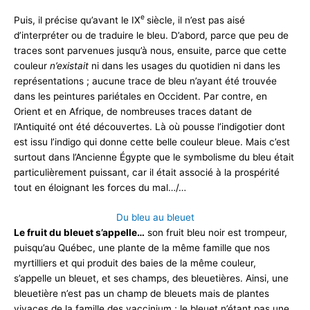
e
Puis, il précise qu’avant le IX
siècle, il n’est pas aisé
d’interpréter ou de traduire le bleu. D’abord, parce que peu de
traces sont parvenues jusqu’à nous, ensuite, parce que cette
couleur
n’existait
ni dans les usages du quotidien ni dans les
représentations ; aucune trace de bleu n’ayant été trouvée
dans les peintures pariétales en Occident. Par contre, en
Orient et en Afrique, de nombreuses traces datant de
l’Antiquité ont été découvertes. Là où pousse l’indigotier dont
est issu l’indigo qui donne cette belle couleur bleue. Mais c’est
surtout dans l’Ancienne Égypte que le symbolisme du bleu était
particulièrement puissant, car il était associé à la prospérité
tout en éloignant les forces du mal…/…
Du bleu au bleuet
Le fruit du bleuet s’appelle…
son fruit bleu noir est trompeur,
puisqu’au Québec, une plante de la même famille que nos
myrtilliers et qui produit des baies de la même couleur,
s’appelle un bleuet, et ses champs, des bleuetières. Ainsi, une
bleuetière n’est pas un champ de bleuets mais de plantes
vivaces de la famille des vaccinium ; le bleuet n’étant pas une