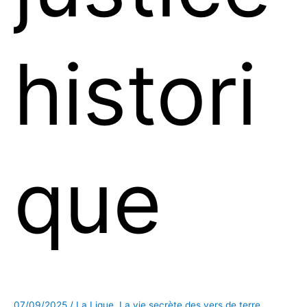
histori
que
07/09/2025
/
La Ligue
,
La vie secrète des vers de terre