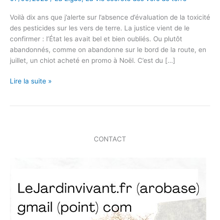
Voilà dix ans que j’alerte sur l’absence d’évaluation de la toxicité
des pesticides sur les vers de terre. La justice vient de le
confirmer : l’État les avait bel et bien oubliés. Ou plutôt
abandonnés, comme on abandonne sur le bord de la route, en
juillet, un chiot acheté en promo à Noël. C’est du […]
Victoire
Lire la suite »
pour
les
vers
de
terre
CONTACT
:
une
décision
de
justice
historique